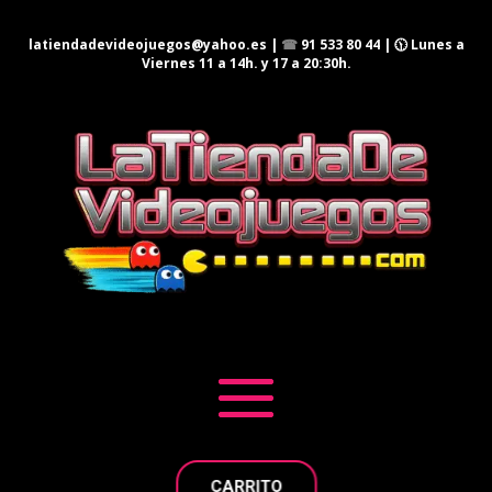
latiendadevideojuegos@yahoo.es
|
☎
91 533 80 44
| 🕦 Lunes a
Viernes 11 a 14h. y 17 a 20:30h.
CARRITO