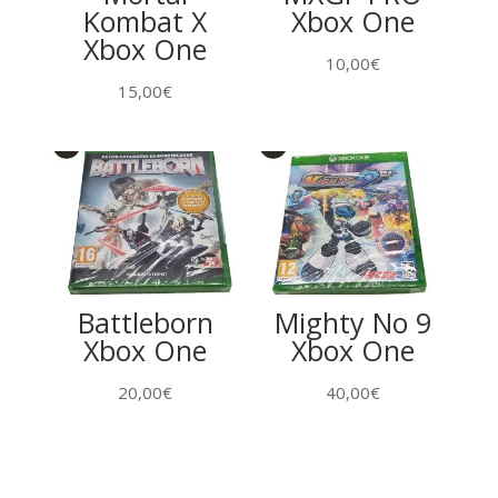
Kombat X
Xbox One
Xbox One
10,00
€
15,00
€
Battleborn
Mighty No 9
Xbox One
Xbox One
20,00
€
40,00
€