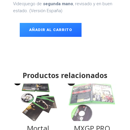
Videojuego de
segunda mano
, revisado y en buen
estado. (Versión España)
AÑADIR AL CARRITO
F1
2018
Xbox
One
cantidad
Productos relacionados
Mortal
MXGP PRO