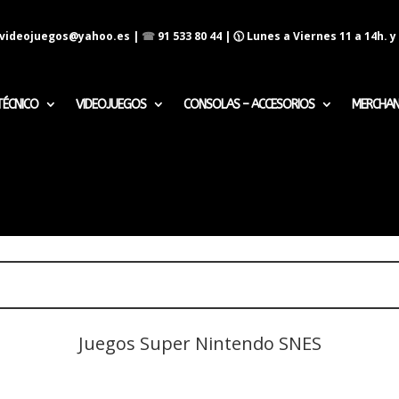
evideojuegos@yahoo.es
|
☎
91 533 80 44
| 🕦 Lunes a Viernes 11 a 14h. y 
TÉCNICO
VIDEOJUEGOS
CONSOLAS – ACCESORIOS
MERCHAN
Juegos Super Nintendo SNES