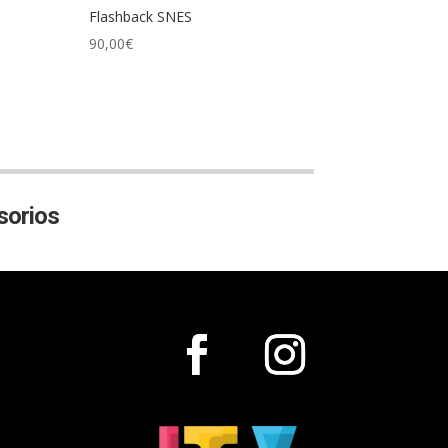
Flashback SNES
90,00
€
orios