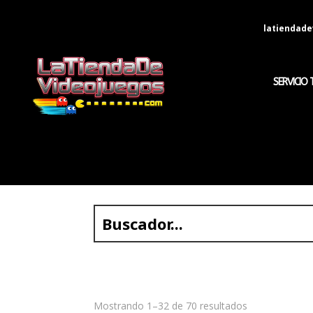
latiendad
SERVICIO 
Mostrando 1–32 de 70 resultados