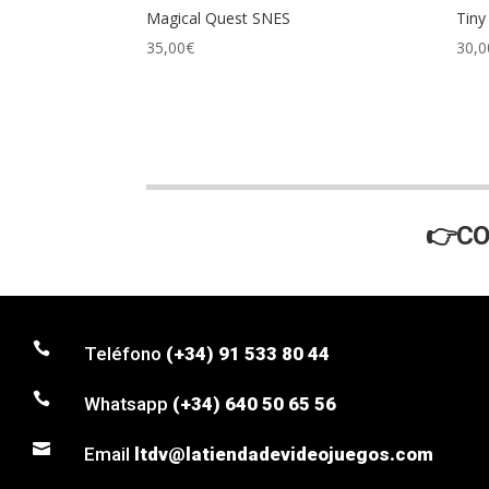
Magical Quest SNES
Tiny
35,00
€
30,0
👉CO

Teléfono
(+34) 91 533 80 44

Whatsapp
(+34) 640 50 65 56

Email
ltdv@latiendadevideojuegos.com