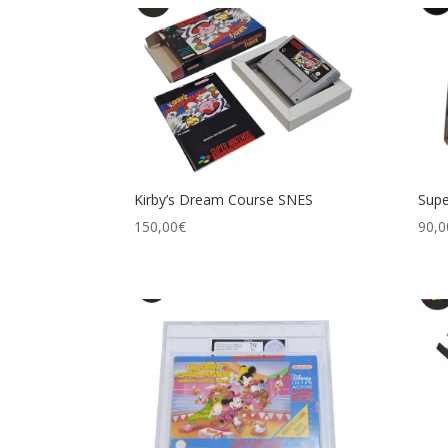
Kirby’s Dream Course SNES
Supe
150,00
€
90,0