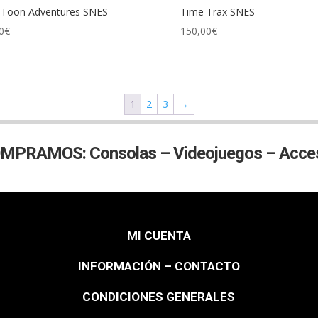
 Toon Adventures SNES
Time Trax SNES
0
€
150,00
€
1
2
3
→
MPRAMOS: Consolas – Videojuegos – Acces
MI CUENTA
INFORMACIÓN – CONTACTO
CONDICIONES GENERALES