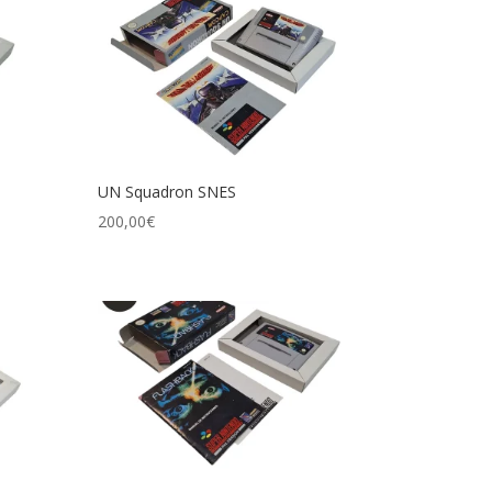
UN Squadron SNES
200,00
€