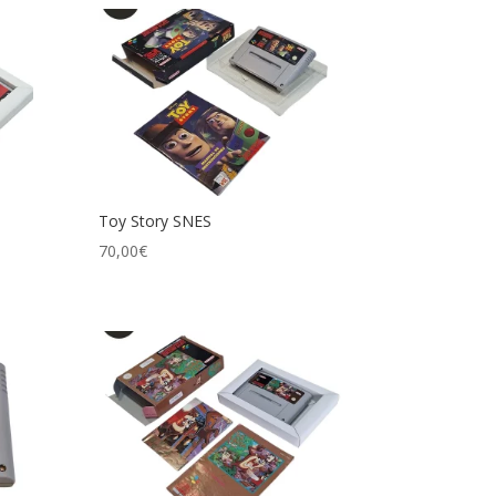
Toy Story SNES
70,00
€