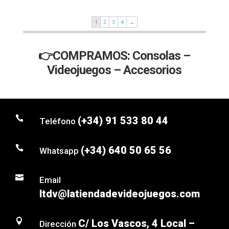
1
2
3
4
→
👉COMPRAMOS: Consolas –
Videojuegos – Accesorios

(+34) 91 533 80 44
Teléfono

(+34) 640 50 65 56
Whatsapp

Email
ltdv@latiendadevideojuegos.com

C/ Los Vascos, 4 Local –
Dirección