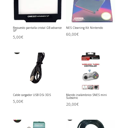
Repuesto pantalla cristal GB advance
NES Cleaning Kit Nintendo
SP
60,00
€
5,00
€
Cable cargador USB DSi 3DS
Mando inalámbrico SNES mini
Subsonic
5,00
€
20,00
€