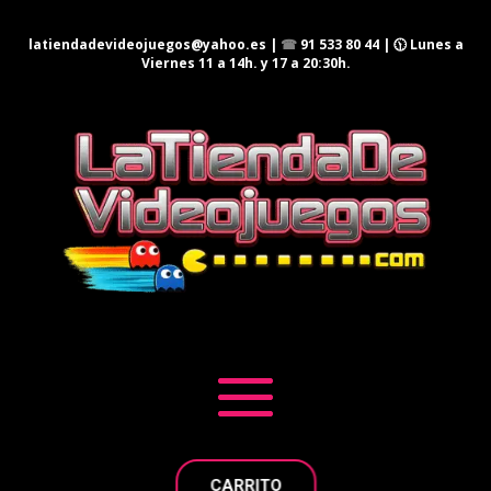
latiendadevideojuegos@yahoo.es
|
☎
91 533 80 44
| 🕦 Lunes a
Viernes 11 a 14h. y 17 a 20:30h.
CARRITO