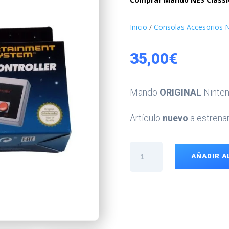
Inicio
/
Consolas Accesorios 
35,00
€
Mando
ORIGINAL
Ninten
Artículo
nuevo
a estrenar
Mando
AÑADIR A
NES
Classic
Mini
cantidad