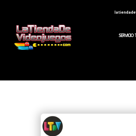
latiendad
SERVICIO 