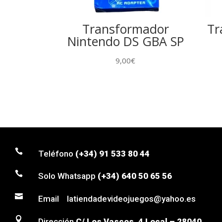
Transformador
Tr
Nintendo DS GBA SP
9,00
€

Teléfono
(+34) 91 533 80 44

Solo Whatsapp
(+34) 640 50 65 56

Email latiendadevideojuegos@yahoo.es

Dirección
C/ Los Vascos, 4 Local – 28040