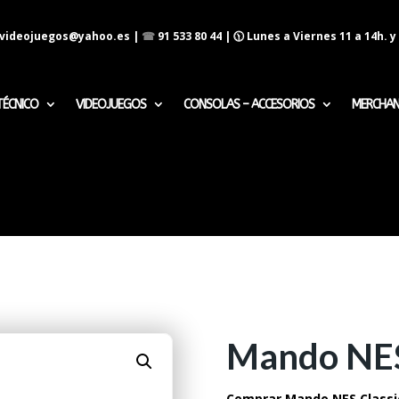
evideojuegos@yahoo.es
|
☎
91 533 80 44
| 🕦 Lunes a Viernes 11 a 14h. y 
TÉCNICO
VIDEOJUEGOS
CONSOLAS – ACCESORIOS
MERCHAN
Mando NES 
Comprar Mando NES Classic