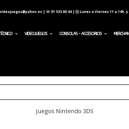
evideojuegos@yahoo.es
|
☎
91 533 80 44
| 🕦 Lunes a Viernes 11 a 14h. y 
TÉCNICO
VIDEOJUEGOS
CONSOLAS – ACCESORIOS
MERCHAN
Juegos Nintendo 3DS