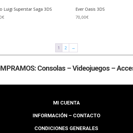
o Luigi Superstar Saga 3DS
Ever Oasis 3DS
0
€
70,00
€
1
2
→
MPRAMOS: Consolas – Videojuegos – Acces
MI CUENTA
INFORMACIÓN – CONTACTO
CONDICIONES GENERALES