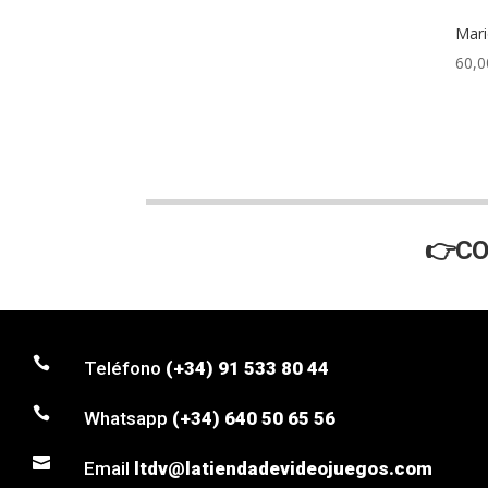
Mari
60,0
👉CO

Teléfono
(+34) 91 533 80 44

Whatsapp
(+34) 640 50 65 56

Email
ltdv@latiendadevideojuegos.com