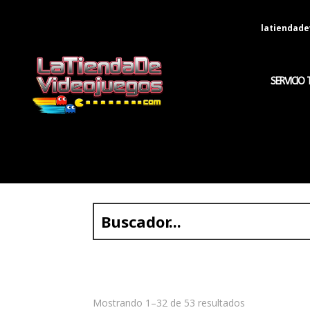
latiendad
SERVICIO 
Mostrando 1–32 de 53 resultados