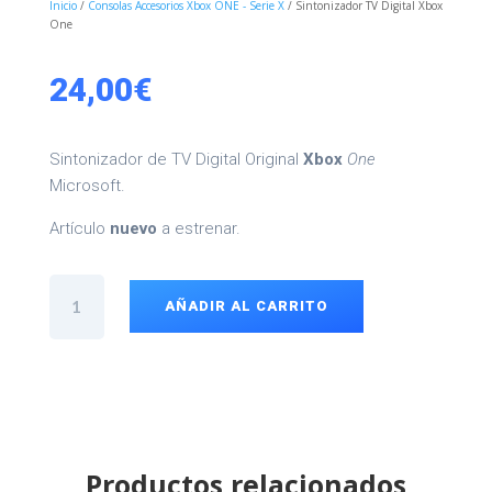
Inicio
/
Consolas Accesorios Xbox ONE - Serie X
/ Sintonizador TV Digital Xbox
One
24,00
€
Sintonizador de TV Digital
Original
Xbox
One
Microsoft.
Artículo
nuevo
a estrenar.
Sintonizador
TV
AÑADIR AL CARRITO
Digital
Xbox
One
cantidad
Productos relacionados