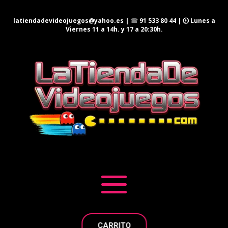
latiendadevideojuegos@yahoo.es
|
☎
91 533 80 44
| 🕦 Lunes a
Viernes 11 a 14h. y 17 a 20:30h.
CARRITO