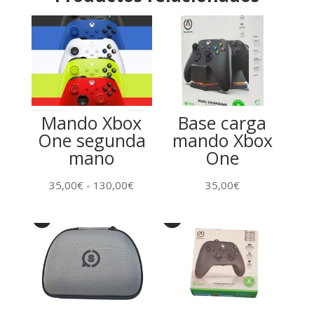
Mando Xbox
Base carga
One segunda
mando Xbox
mano
One
Rango
35,00
€
-
130,00
€
35,00
€
de
precios:
desde
35,00€
hasta
130,00€