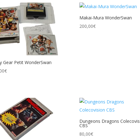
Makai-Mura WonderSwan
200,00
€
ty Gear Petit WonderSwan
00
€
Dungeons Dragons Colecovis
CBS
80,00
€