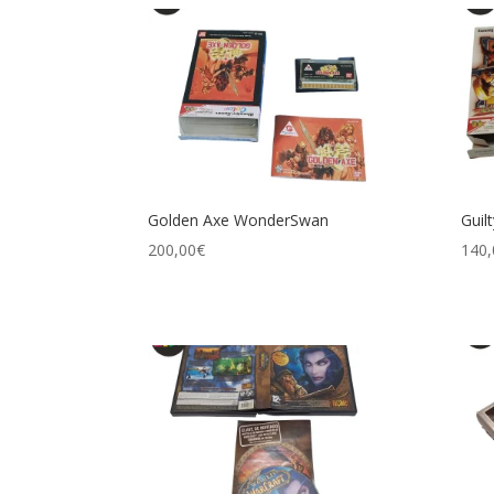
Golden Axe WonderSwan
Guil
200,00
€
140,