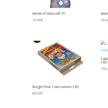
World of Warcraft PC
War
10,00
€
70,0
Cabb
CBS
100,
BurgerTime Colecovision CBS
80,00
€