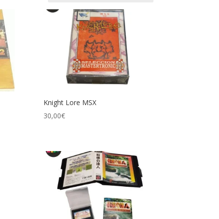
Knight Lore MSX
30,00
€