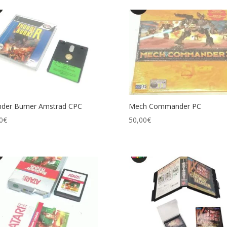
der Burner Amstrad CPC
Mech Commander PC
0
€
50,00
€