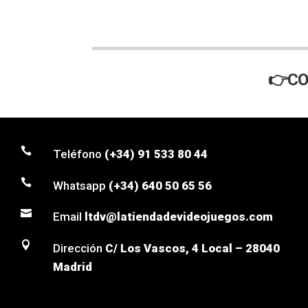
👉CO

Teléfono
(+34) 91 533 80 44

Whatsapp
(+34) 640 50 65 56

Email
ltdv@latiendadevideojuegos.com

Dirección
C/ Los Vascos, 4 Local – 28040
Madrid