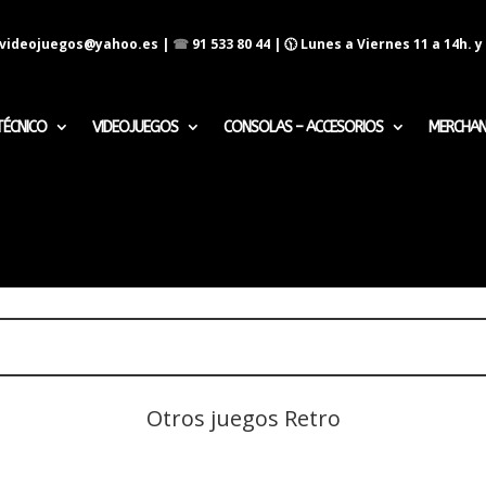
evideojuegos@yahoo.es
|
☎
91 533 80 44
| 🕦 Lunes a Viernes 11 a 14h. y 
TÉCNICO
VIDEOJUEGOS
CONSOLAS – ACCESORIOS
MERCHAN
Otros juegos Retro