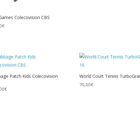
Games Colecovision CBS
0
€
age Patch Kids Colecovision
World Court Tennis TurboGra
70,00
€
00
€