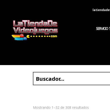
latiendad
SERVICIO 
Mostrando 1–32 de 308 resultados