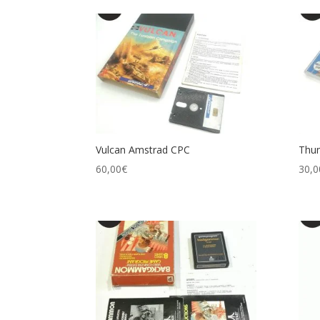
Vulcan Amstrad CPC
Thun
60,00
€
30,0