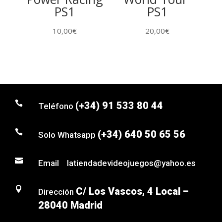
PS1
PS1
10,00
€
20,00
€

(+34) 91 533 80 44
Teléfono

(+34) 640 50 65 56
Solo Whatsapp

Email latiendadevideojuegos@yahoo.es

C/ Los Vascos, 4 Local –
Dirección
28040 Madrid