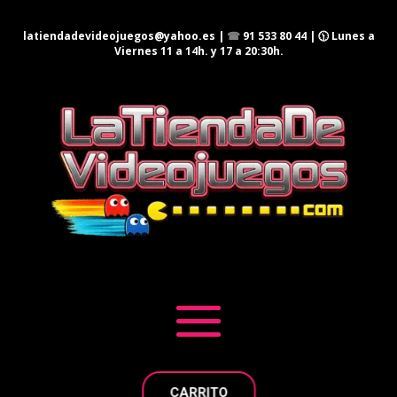
latiendadevideojuegos@yahoo.es
|
☎
91 533 80 44
| 🕦 Lunes a
Viernes 11 a 14h. y 17 a 20:30h.
CARRITO