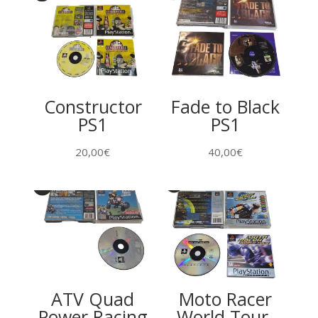
Constructor
Fade to Black
PS1
PS1
20,00
€
40,00
€
ATV Quad
Moto Racer
Power Racing
World Tour ​