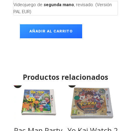
Videojuego de
segunda mano
, revisado
.
(Versión
PAL EUR)
AÑADIR AL CARRITO
Asphalt
Urban
GT
DS
cantidad
Productos relacionados
Pac Man Party
Yo Kai Watch 2