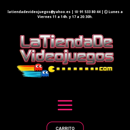
latiendadevideojuegos@yahoo.es
|
☎
91 533 80 44
| 🕦 Lunes a
Viernes 11 a 14h. y 17 a 20:30h.
CARRITO