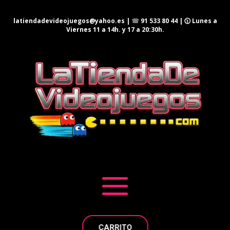
latiendadevideojuegos@yahoo.es
|
☎
91 533 80 44
| 🕦 Lunes a
Viernes 11 a 14h. y 17 a 20:30h.
CARRITO