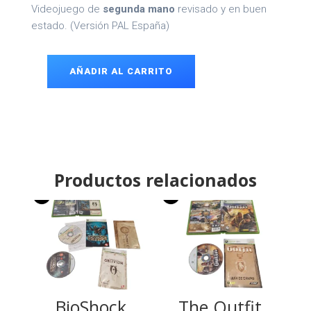
Videojuego de
segunda mano
revisado y en buen
estado. (Versión PAL España)
AÑADIR AL CARRITO
Battleship
Xbox
360
cantidad
Productos relacionados
BioShock
The Outfit