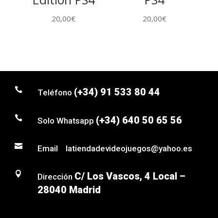
20,00
€
20,00
€

(+34) 91 533 80 44
Teléfono

(+34) 640 50 65 56
Solo Whatsapp

Email latiendadevideojuegos@yahoo.es

C/ Los Vascos, 4 Local –
Dirección
28040 Madrid