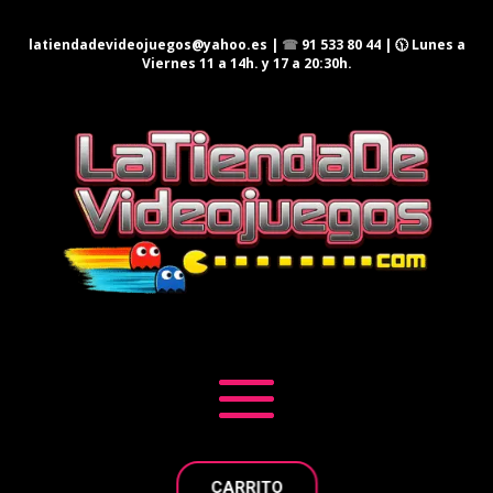
latiendadevideojuegos@yahoo.es
|
☎
91 533 80 44
| 🕦 Lunes a
Viernes 11 a 14h. y 17 a 20:30h.
CARRITO