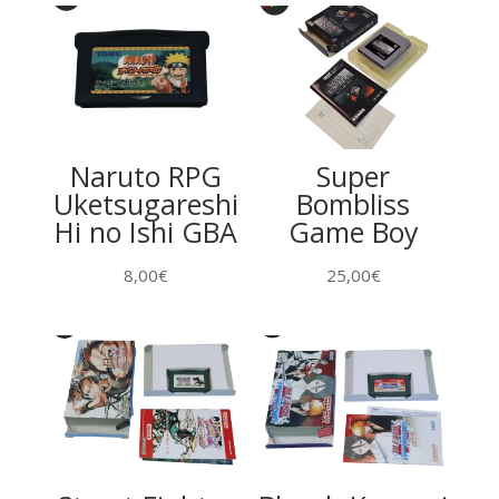
Naruto RPG
Super
Uketsugareshi
Bombliss
Hi no Ishi GBA
Game Boy
8,00
€
25,00
€