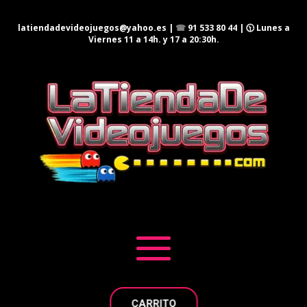
latiendadevideojuegos@yahoo.es
|
☎
91 533 80 44
| 🕦 Lunes a
Viernes 11 a 14h. y 17 a 20:30h.
CARRITO