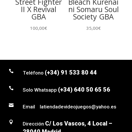
Street Fighter
Bleach Kurenai
II X Revival
ni Somaru Soul
GBA
Society GBA
100,00
€
35,00
€

(+34) 91 533 80 44
Teléfono

(+34) 640 50 65 56
Solo Whatsapp

Email latiendadevideojuegos@yahoo.es

C/ Los Vascos, 4 Local –
Dirección
28040 Madrid