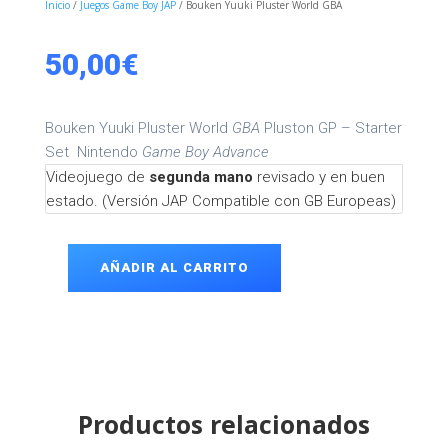
Inicio
/
Juegos Game Boy JAP
/ Bouken Yuuki Pluster World GBA
50,00
€
Bouken Yuuki Pluster World
GBA
Pluston GP – Starter
Set
Nintendo
Game Boy Advance
Videojuego de
segunda mano
revisado y en buen
estado. (Versión JAP Compatible con GB Europeas)
AÑADIR AL CARRITO
Bouken
Yuuki
Pluster
World
GBA
cantidad
Productos relacionados