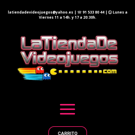
latiendadevideojuegos@yahoo.es
|
☎
91 533 80 44
| 🕦 Lunes a
Viernes 11 a 14h. y 17 a 20:30h.
CARRITO