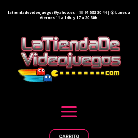
latiendadevideojuegos@yahoo.es
|
☎
91 533 80 44
| 🕦 Lunes a
Viernes 11 a 14h. y 17 a 20:30h.
CARRITO