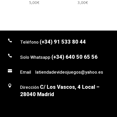
5,00
€
3,00
€

(+34) 91 533 80 44
Teléfono

(+34) 640 50 65 56
Solo Whatsapp

Email latiendadevideojuegos@yahoo.es

C/ Los Vascos, 4 Local –
Dirección
28040 Madrid