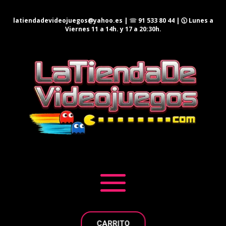
latiendadevideojuegos@yahoo.es
|
☎
91 533 80 44
| 🕦 Lunes a
Viernes 11 a 14h. y 17 a 20:30h.
CARRITO