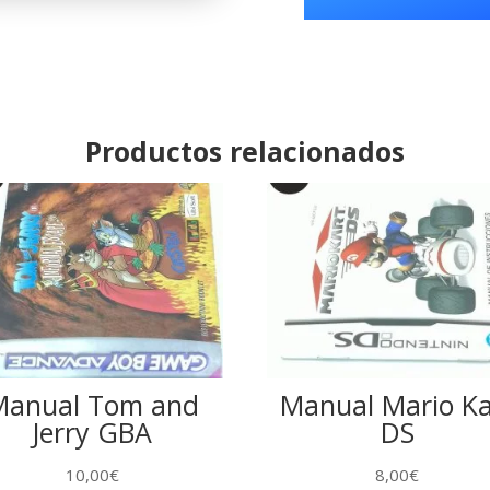
CD
ChuChu
Rocket
Dreamcast
cantidad
Productos relacionados
Manual Tom and
Manual Mario Ka
Jerry GBA
DS
10,00
€
8,00
€