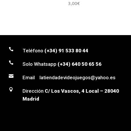
3,00
€

Teléfono
(+34) 91 533 80 44

Solo Whatsapp
(+34) 640 50 65 56

Email latiendadevideojuegos@yahoo.es

Dirección
C/ Los Vascos, 4 Local – 28040
Madrid