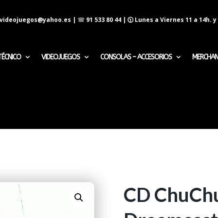
evideojuegos@yahoo.es
|
☎
91 533 80 44
| 🕦 Lunes a Viernes 11 a 14h. y 
TÉCNICO
VIDEOJUEGOS
CONSOLAS – ACCESORIOS
MERCHAN
CD ChuChu