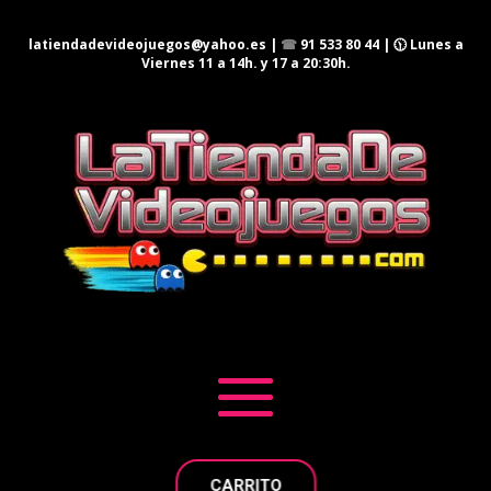
latiendadevideojuegos@yahoo.es
|
☎
91 533 80 44
| 🕦 Lunes a
Viernes 11 a 14h. y 17 a 20:30h.
CARRITO