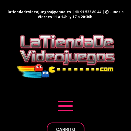
latiendadevideojuegos@yahoo.es
|
☎
91 533 80 44
| 🕦 Lunes a
Viernes 11 a 14h. y 17 a 20:30h.
CARRITO