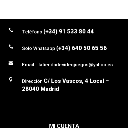

(+34) 91 533 80 44
Teléfono

(+34) 640 50 65 56
Solo Whatsapp

Email latiendadevideojuegos@yahoo.es

C/ Los Vascos, 4 Local –
Dirección
28040 Madrid
MI CUENTA