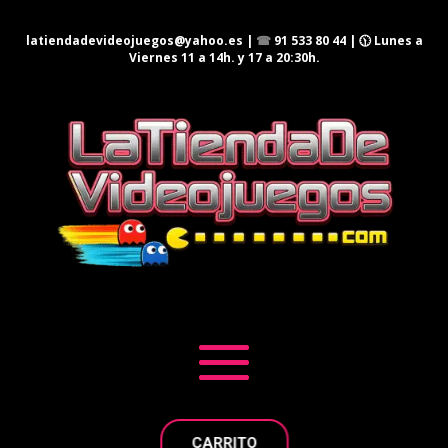
latiendadevideojuegos@yahoo.es
|
☎
91 533 80 44
| 🕦 Lunes a
Viernes 11 a 14h. y 17 a 20:30h.
CARRITO