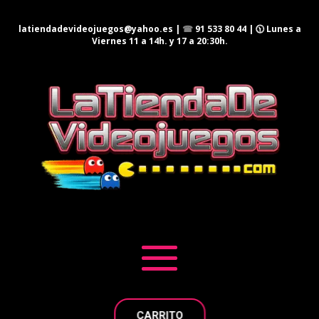
latiendadevideojuegos@yahoo.es
|
☎
91 533 80 44
| 🕦 Lunes a
Viernes 11 a 14h. y 17 a 20:30h.
CARRITO