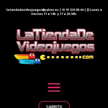
latiendadevideojuegos@yahoo.es
|
☎
91 533 80 44
| 🕦 Lunes a
Viernes 11 a 14h. y 17 a 20:30h.
CARRITO