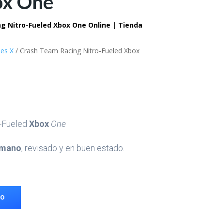
ox One
 Nitro-Fueled Xbox One Online | Tienda
ies X
/ Crash Team Racing Nitro-Fueled Xbox
o-Fueled
Xbox
One
 mano
, revisado y en buen estado.
TO