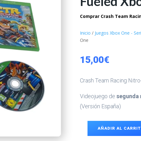
Fueled Xb
Comprar Crash Team Racing
Inicio
/
Juegos Xbox One - Ser
One
15,00
€
Crash Team Racing Nitr
Videojuego de
segunda
(Versión España)
AÑADIR AL CARRI
Crash
Team