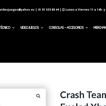
evideojuegos@yahoo.es
|
☎
91 533 80 44
| 🕦 Lunes a Viernes 11 a 14h. y 
TÉCNICO
VIDEOJUEGOS
CONSOLAS – ACCESORIOS
MERCHAN
Crash Team