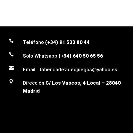

Teléfono
(+34) 91 533 80 44

Solo Whatsapp
(+34) 640 50 65 56

Email latiendadevideojuegos@yahoo.es

Dirección
C/ Los Vascos, 4 Local – 28040
Madrid