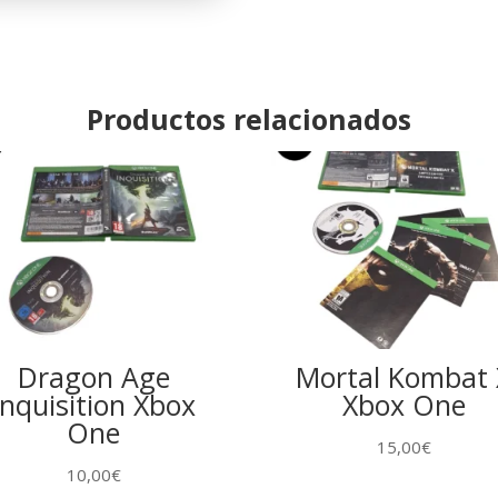
Racing
Nitro-
Fueled
Xbox
Productos relacionados
One
cantidad
Dragon Age
Mortal Kombat 
Inquisition Xbox
Xbox One
One
15,00
€
10,00
€