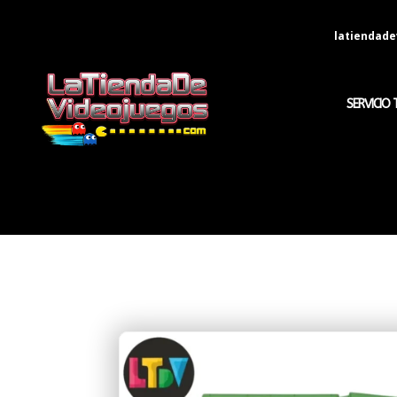
latiendad
SERVICIO 