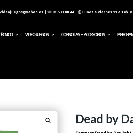
evideojuegos@yahoo.es
|
☎
91 533 80 44
| 🕦 Lunes a Viernes 11 a 14h. y 
TÉCNICO
VIDEOJUEGOS
CONSOLAS – ACCESORIOS
MERCHAN
Dead by D
Comprar Dead by Daylight 