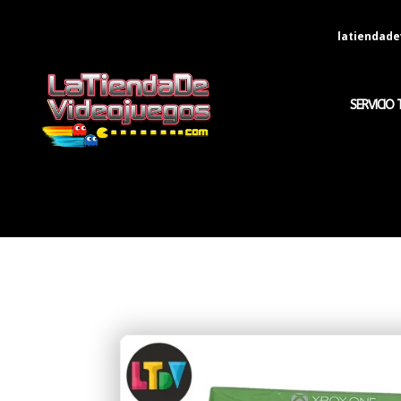
latiendad
SERVICIO 