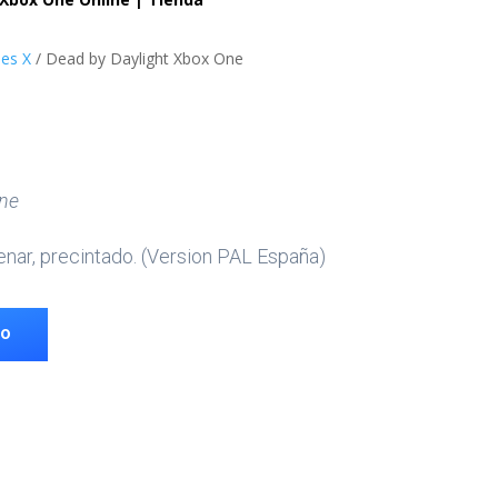
ies X
/ Dead by Daylight Xbox One
ne
enar, precintado. (Version PAL España)
TO