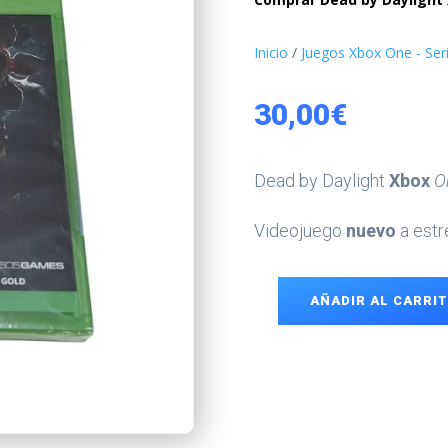
Inicio
/
Juegos Xbox One - Ser
30,00
€
Dead by Daylight
Xbox
O
Videojuego
nuevo
a estr
AÑADIR AL CARRI
Dead
by
Daylight
Xbox
One
cantidad