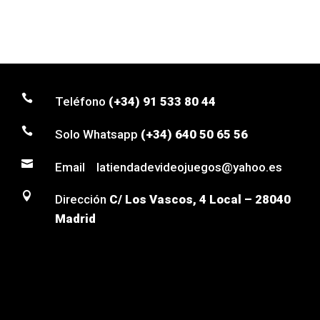

Teléfono
(+34) 91 533 80 44

Solo Whatsapp
(+34) 640 50 65 56

Email latiendadevideojuegos@yahoo.es

Dirección
C/ Los Vascos, 4 Local – 28040
Madrid