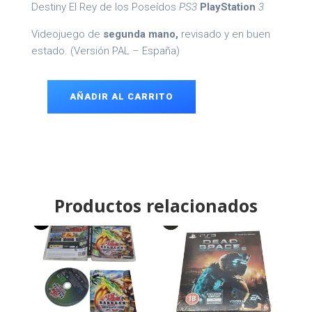
Destiny El Rey de los Poseídos
PS3
PlayStation
3
Videojuego de
segunda mano,
revisado y en buen
estado. (Versión PAL – España)
AÑADIR AL CARRITO
Destiny
El
Rey
de
los
Poseídos
PS3
cantidad
Productos relacionados