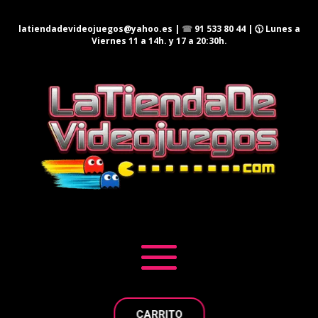
latiendadevideojuegos@yahoo.es
|
☎
91 533 80 44
| 🕦 Lunes a
Viernes 11 a 14h. y 17 a 20:30h.
CARRITO