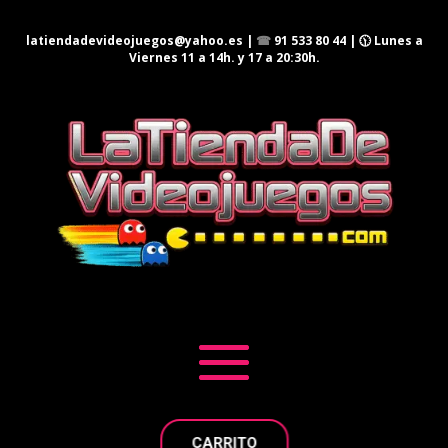
latiendadevideojuegos@yahoo.es
|
☎
91 533 80 44
| 🕦 Lunes a
Viernes 11 a 14h. y 17 a 20:30h.
CARRITO