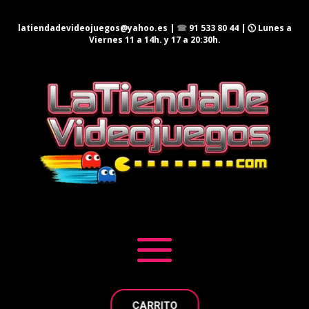
latiendadevideojuegos@yahoo.es
|
☎
91 533 80 44
| 🕦 Lunes a
Viernes 11 a 14h. y 17 a 20:30h.
CARRITO