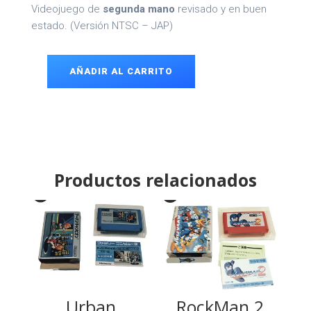
Videojuego de
segunda mano
revisado y en buen
estado. (Versión NTSC – JAP)
AÑADIR AL CARRITO
F1
Race
Famicom
cantidad
Productos relacionados
Urban
RockMan 2