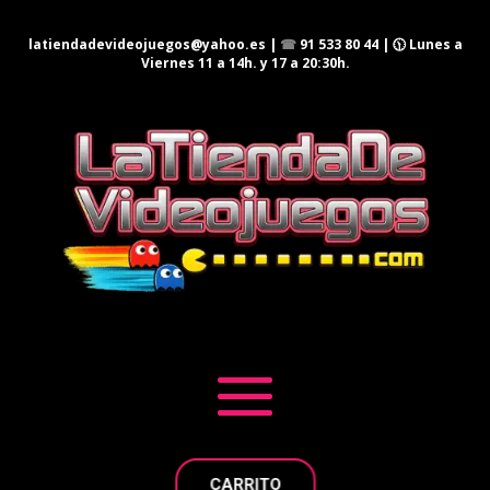
latiendadevideojuegos@yahoo.es
|
☎
91 533 80 44
| 🕦 Lunes a
Viernes 11 a 14h. y 17 a 20:30h.
CARRITO