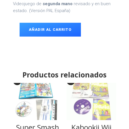
Videojuego de
segunda mano
revisado y en buen
estado. (Versión PAL España)
AÑADIR AL CARRITO
Fifa
14
Wii
cantidad
Productos relacionados
Super Smash
Kabookii Wii