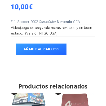
10,00
€
Fifa Soccer 2002
GameCube
Nintendo
GCN
Videojuego de
segunda mano,
revisado y en buen
estado. (Versión NTSC USA)
AÑADIR AL CARRITO
Fifa
Soccer
2002
GameCube
cantidad
Productos relacionados