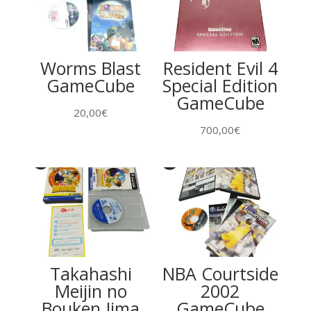
Worms Blast
Resident Evil 4
GameCube
Special Edition
GameCube
20,00
€
700,00
€
Takahashi
NBA Courtside
Meijin no
2002
Bouken Jima
GameCube