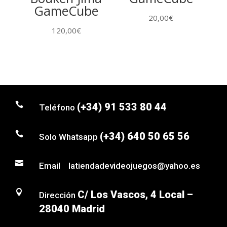
GameCube
20,00
€
120,00
€

(+34) 91 533 80 44
Teléfono

(+34) 640 50 65 56
Solo Whatsapp

Email latiendadevideojuegos@yahoo.es

C/ Los Vascos, 4 Local –
Dirección
28040 Madrid