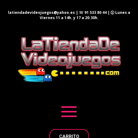
latiendadevideojuegos@yahoo.es
|
☎
91 533 80 44
| 🕦 Lunes a
Viernes 11 a 14h. y 17 a 20:30h.
CARRITO