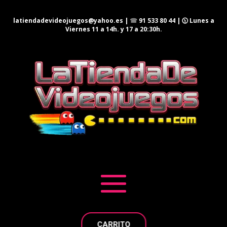
latiendadevideojuegos@yahoo.es
|
☎
91 533 80 44
| 🕦 Lunes a
Viernes 11 a 14h. y 17 a 20:30h.
CARRITO