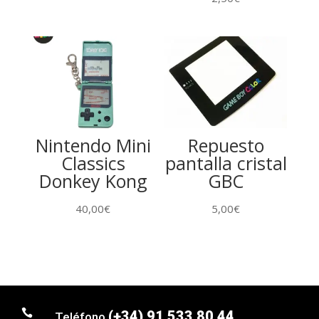
Nintendo Mini
Repuesto
Classics
pantalla cristal
Donkey Kong
GBC
40,00
€
5,00
€

(+34) 91 533 80 44
Teléfono