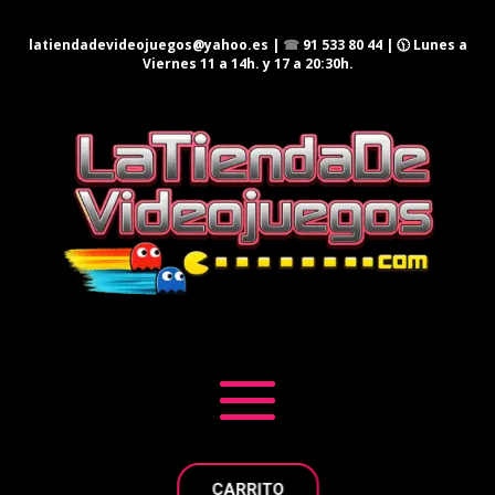
latiendadevideojuegos@yahoo.es
|
☎
91 533 80 44
| 🕦 Lunes a
Viernes 11 a 14h. y 17 a 20:30h.
CARRITO