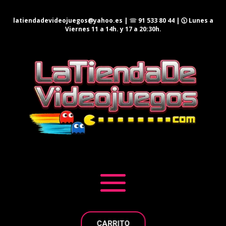
latiendadevideojuegos@yahoo.es
|
☎
91 533 80 44
| 🕦 Lunes a
Viernes 11 a 14h. y 17 a 20:30h.
CARRITO