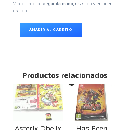
Videojuego de
segunda mano
, revisado y en buen
estado.
AÑADIR AL CARRITO
Ganryu
2
Switch
cantidad
Productos relacionados
Asterix Obelix
Has-Been