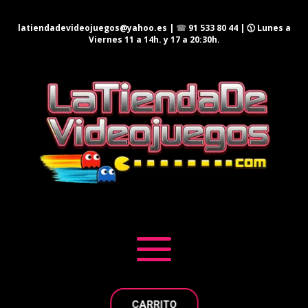
latiendadevideojuegos@yahoo.es
|
☎
91 533 80 44
| 🕦 Lunes a
Viernes 11 a 14h. y 17 a 20:30h.
CARRITO