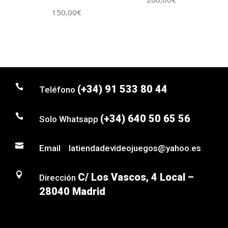
150,00
€

(+34) 91 533 80 44
Teléfono

(+34) 640 50 65 56
Solo Whatsapp

Email latiendadevideojuegos@yahoo.es

C/ Los Vascos, 4 Local –
Dirección
28040 Madrid