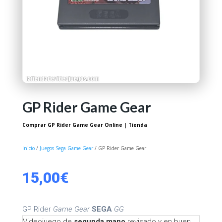
GP Rider Game Gear
Comprar GP Rider Game Gear Online | Tienda
Inicio
/
Juegos Sega Game Gear
/ GP Rider Game Gear
15,00
€
GP Rider
Game Gear
SEGA
GG
Videojuego de
segunda mano
revisado y en buen