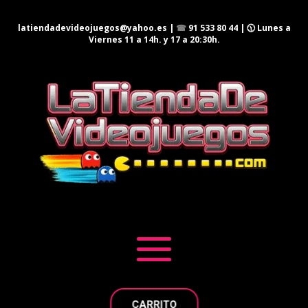
latiendadevideojuegos@yahoo.es
|
☎
91 533 80 44
| 🕦 Lunes a
Viernes 11 a 14h. y 17 a 20:30h.
CARRITO