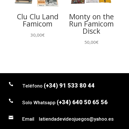
Clu Clu Land
Monty on the
Famicom
Run Famicom
Disck
30,00
€
50,00
€

(+34) 91 533 80 44
Teléfono

(+34) 640 50 65 56
Solo Whatsapp

Email latiendadevideojuegos@yahoo.es