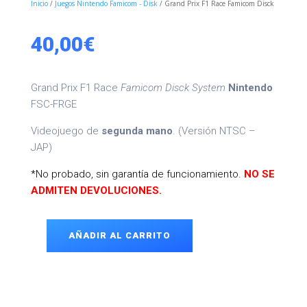
Inicio
/
Juegos Nintendo Famicom - Disk
/ Grand Prix F1 Race Famicom Disck
40,00
€
Grand Prix F1 Race
Famicom Disck System
Nintendo
FSC-FRGE
Videojuego de
segunda mano
. (Versión NTSC –
JAP)
*No probado, sin garantía de funcionamiento.
NO SE
ADMITEN DEVOLUCIONES.
AÑADIR AL CARRITO
Grand
Prix
F1
Race
Famicom
Disck