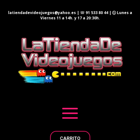
latiendadevideojuegos@yahoo.es
|
☎
91 533 80 44
| 🕦 Lunes a
Viernes 11 a 14h. y 17 a 20:30h.
CARRITO