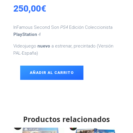
250,00
€
InFamous Second Son
PS4
Edición Coleccionista
PlayStation
4
Videojuego
nuevo
a estrenar, precintado (Versión
PAL-España)
AÑADIR AL CARRITO
InFamous
Second
Son
PS4
cantidad
Productos relacionados