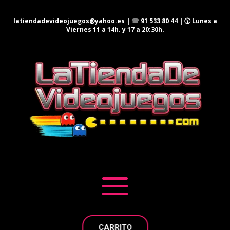
latiendadevideojuegos@yahoo.es
|
☎
91 533 80 44
| 🕦 Lunes a
Viernes 11 a 14h. y 17 a 20:30h.
CARRITO