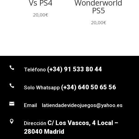
Vs PS4
Wonderworld
PS5
20,00
€
20,00
€

(+34) 91 533 80 44
Teléfono

(+34) 640 50 65 56
Solo Whatsapp

Email latiendadevideojuegos@yahoo.es

C/ Los Vascos, 4 Local –
Dirección
28040 Madrid