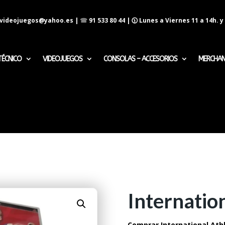
evideojuegos@yahoo.es
|
☎
91 533 80 44
| 🕦 Lunes a Viernes 11 a 14h. y 
TÉCNICO
VIDEOJUEGOS
CONSOLAS – ACCESORIOS
MERCHAN
Internatio
Comprar International Athl