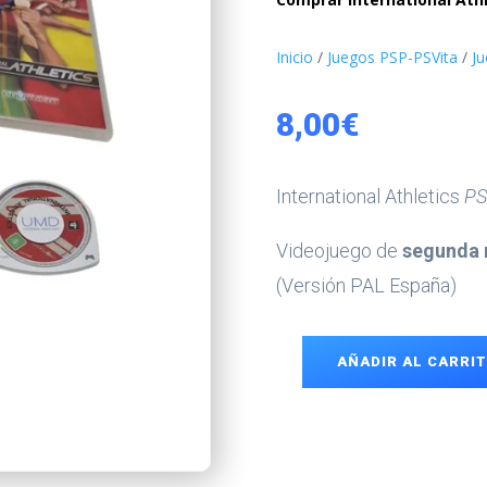
Inicio
/
Juegos PSP-PSVita
/
J
8,00
€
International Athletics
PS
Videojuego de
segunda 
(Versión PAL España)
AÑADIR AL CARRI
International
Athletics
PSP
cantidad