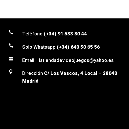

Teléfono
(+34) 91 533 80 44

Solo Whatsapp
(+34) 640 50 65 56

Email latiendadevideojuegos@yahoo.es

Dirección
C/ Los Vascos, 4 Local – 28040
Madrid