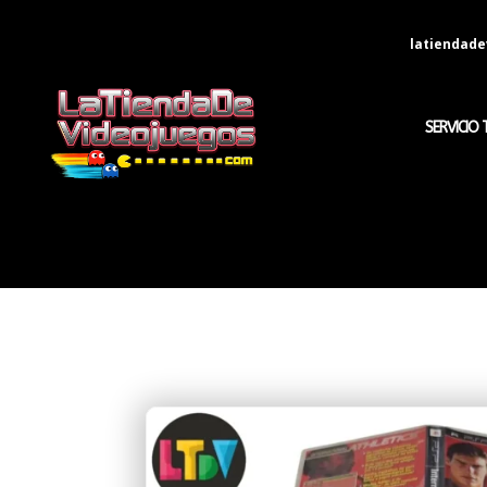
latiendad
SERVICIO 