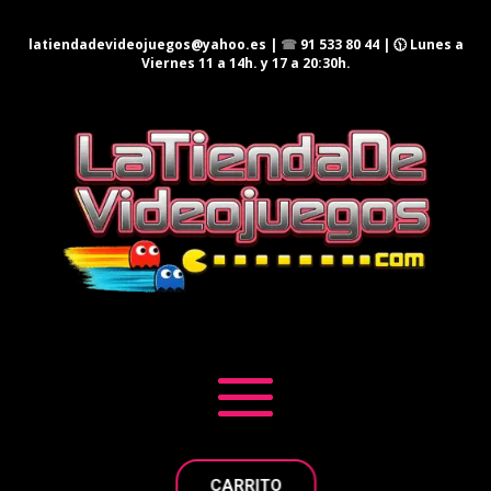
latiendadevideojuegos@yahoo.es
|
☎
91 533 80 44
| 🕦 Lunes a
Viernes 11 a 14h. y 17 a 20:30h.
CARRITO