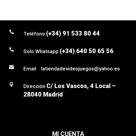

(+34) 91 533 80 44
Teléfono

(+34) 640 50 65 56
Solo Whatsapp

Email latiendadevideojuegos@yahoo.es

C/ Los Vascos, 4 Local –
Dirección
28040 Madrid
MI CUENTA