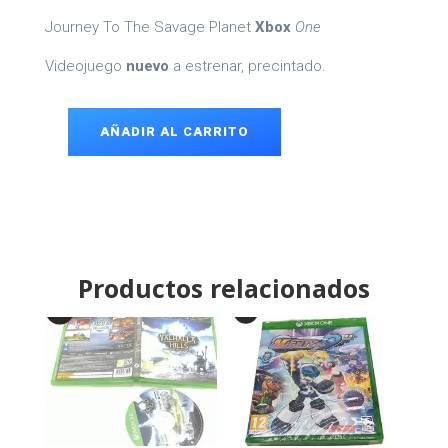
Journey To The Savage Planet
Xbox
One
Videojuego
nuevo
a estrenar, precintado.
AÑADIR AL CARRITO
Journey
To
The
Savage
Planet
Xbox
One
cantidad
Productos relacionados