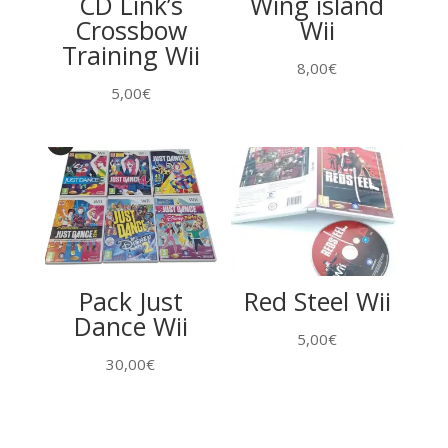
CD Link’s
Wing island
Crossbow
Wii
Training Wii
8,00
€
5,00
€
Pack Just
Red Steel Wii
Dance Wii
5,00
€
30,00
€