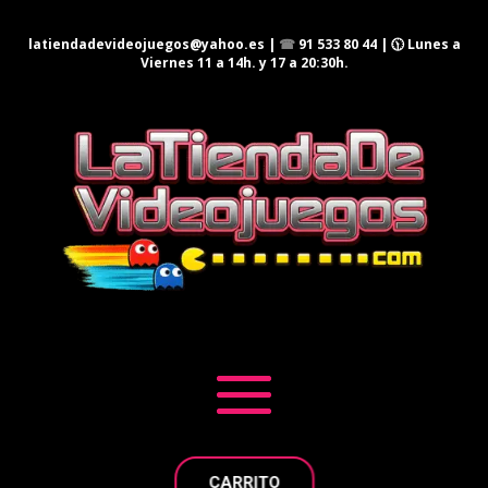
latiendadevideojuegos@yahoo.es
|
☎
91 533 80 44
| 🕦 Lunes a
Viernes 11 a 14h. y 17 a 20:30h.
CARRITO