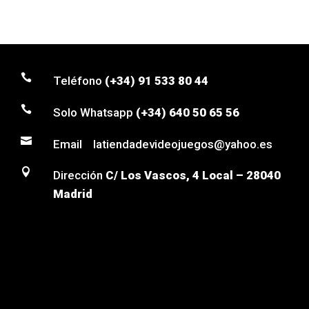

Teléfono
(+34) 91 533 80 44

Solo Whatsapp
(+34) 640 50 65 56

Email latiendadevideojuegos@yahoo.es

Dirección
C/ Los Vascos, 4 Local – 28040
Madrid