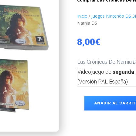
Inicio
/
Juegos Nintendo DS 3
Narnia DS
8,00
€
Las Crónicas De Narnia
Videojuego de
segunda
(Versión PAL España)
AÑADIR AL CARRI
Las
Crónicas
De
Narnia
DS