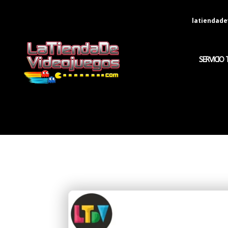
latiendad
SERVICIO 