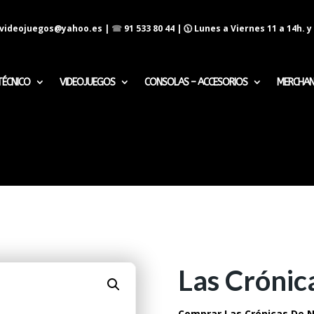
evideojuegos@yahoo.es
|
☎
91 533 80 44
| 🕦 Lunes a Viernes 11 a 14h. y 
TÉCNICO
VIDEOJUEGOS
CONSOLAS – ACCESORIOS
MERCHAN
Las Crónic
Comprar Las Crónicas De N