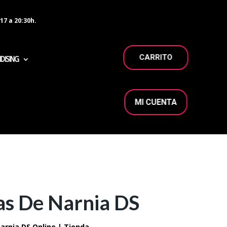
17 a 20:30h.
CARRITO
DISING
MI CUENTA
as De Narnia DS
arnia DS Online | Tienda