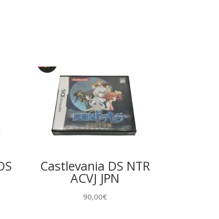
DS
Castlevania DS NTR
ACVJ JPN
90,00
€