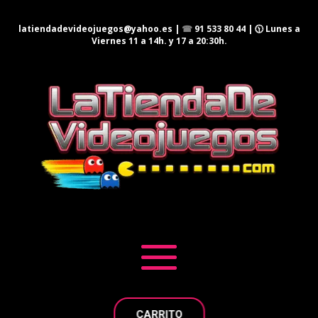
latiendadevideojuegos@yahoo.es
|
☎
91 533 80 44
| 🕦 Lunes a
Viernes 11 a 14h. y 17 a 20:30h.
CARRITO