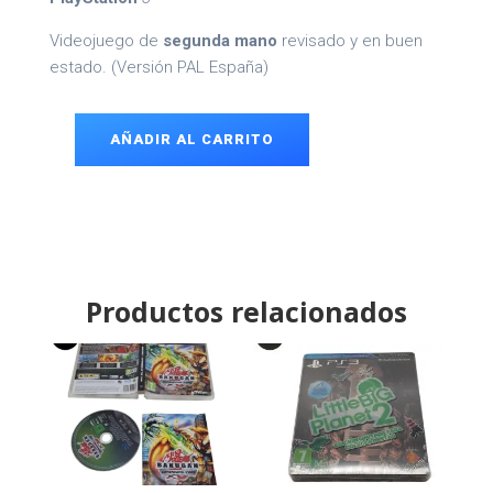
Videojuego de
segunda mano
revisado y en buen
estado. (Versión PAL España)
AÑADIR AL CARRITO
Las
Cronicas
de
Narnia
PS3
cantidad
Productos relacionados