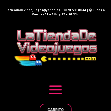
latiendadevideojuegos@yahoo.es
|
☎
91 533 80 44
| 🕦 Lunes a
Viernes 11 a 14h. y 17 a 20:30h.
CARRITO