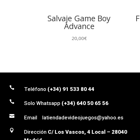
Salvaje Game Boy
F
Advance
20,00
€

Teléfono
(+34) 91 533 80 44

Solo Whatsapp
(+34) 640 50 65 56

Email latiendadevideojuegos@yahoo.es

Dirección
C/ Los Vascos, 4 Local – 28040