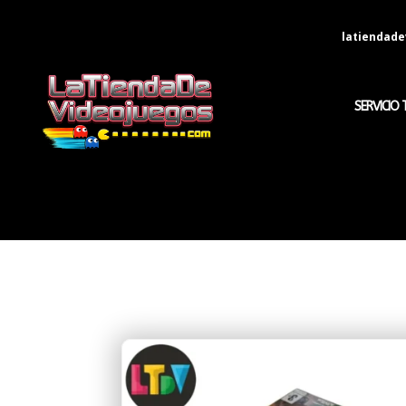
latiendad
SERVICIO 