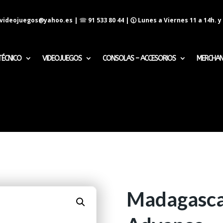
evideojuegos@yahoo.es
|
☎
91 533 80 44
| 🕦 Lunes a Viernes 11 a 14h. y 
TÉCNICO
VIDEOJUEGOS
CONSOLAS – ACCESORIOS
MERCHAN
Madagasca