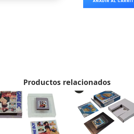
AÑADIR AL CARRI
Madagascar
Game
Boy
Advance
cantidad
Productos relacionados