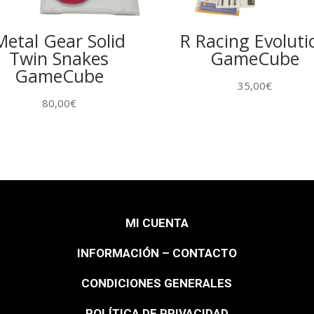
Metal Gear Solid
R Racing Evoluti
Twin Snakes
GameCube
GameCube
35,00
€
80,00
€
MI CUENTA
INFORMACIÓN – CONTACTO
CONDICIONES GENERALES
POLÍTICA DE PRIVACIDAD