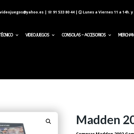
evideojuegos@yahoo.es
|
☎
91 533 80 44
| 🕦 Lunes a Viernes 11 a 14h. y 
TÉCNICO
VIDEOJUEGOS
CONSOLAS – ACCESORIOS
MERCHAN
Madden 2
Comprar Madden 2002 Gam