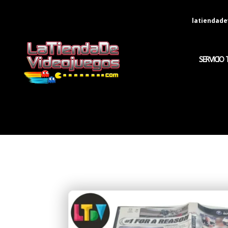
latiendad
SERVICIO 