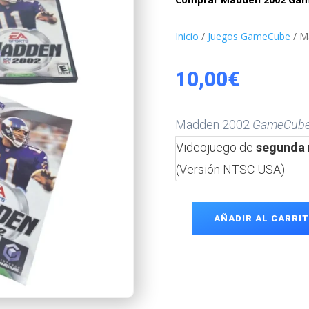
Inicio
/
Juegos GameCube
/ M
10,00
€
Madden 2002
GameCub
Videojuego de
segunda
(Versión NTSC USA)
AÑADIR AL CARRI
Madden
2002
GameCube
cantidad