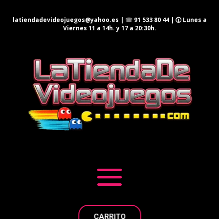
latiendadevideojuegos@yahoo.es
|
☎
91 533 80 44
| 🕦 Lunes a
Viernes 11 a 14h. y 17 a 20:30h.
CARRITO