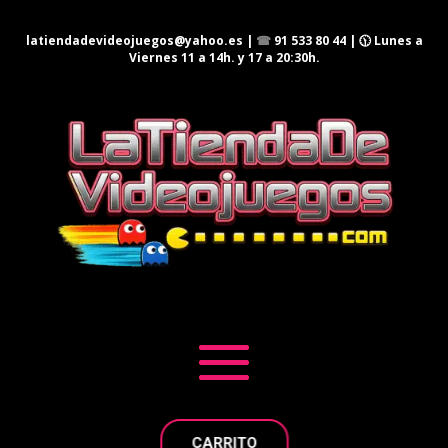
latiendadevideojuegos@yahoo.es
|
☎
91 533 80 44
| 🕦 Lunes a
Viernes 11 a 14h. y 17 a 20:30h.
CARRITO