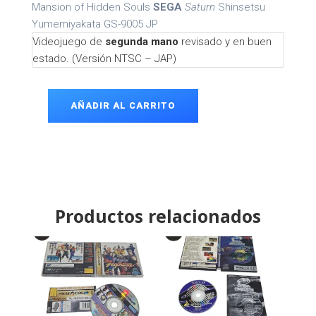
Mansion of Hidden Souls
SEGA
Saturn
Shinsetsu
Yumemiyakata GS-9005 JP
Videojuego de
segunda mano
revisado y en buen
estado. (Versión NTSC – JAP)
AÑADIR AL CARRITO
Mansion
of
Hidden
Souls
SEGA
Saturn
cantidad
Productos relacionados