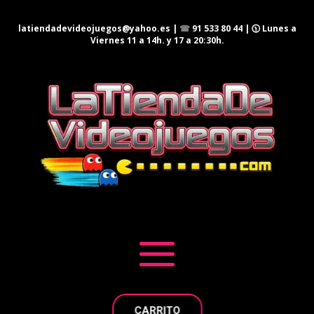
latiendadevideojuegos@yahoo.es
|
☎
91 533 80 44
| 🕦 Lunes a
Viernes 11 a 14h. y 17 a 20:30h.
CARRITO