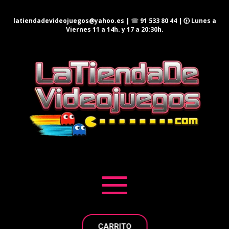
latiendadevideojuegos@yahoo.es
|
☎
91 533 80 44
| 🕦 Lunes a
Viernes 11 a 14h. y 17 a 20:30h.
CARRITO