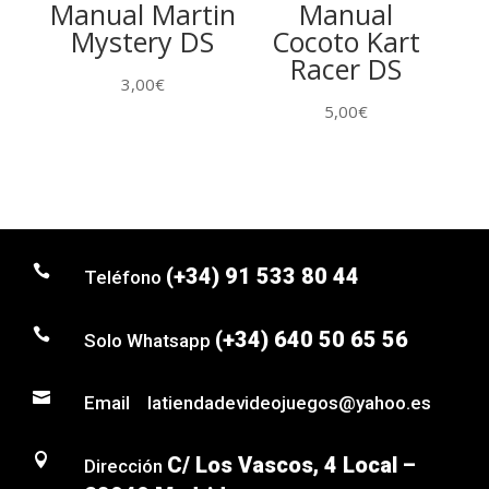
Manual Martin
Manual
Mystery DS
Cocoto Kart
Racer DS
3,00
€
5,00
€

(+34) 91 533 80 44
Teléfono

(+34) 640 50 65 56
Solo Whatsapp

Email latiendadevideojuegos@yahoo.es

C/ Los Vascos, 4 Local –
Dirección