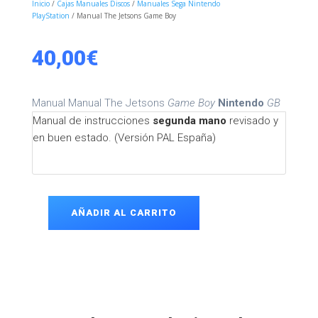
Inicio
/
Cajas Manuales Discos
/
Manuales Sega Nintendo
PlayStation
/ Manual The Jetsons Game Boy
40,00
€
Manual Manual The Jetsons
Game Boy
Nintendo
GB
Manual de instrucciones
segunda mano
revisado y
en buen estado. (Versión PAL España)
AÑADIR AL CARRITO
Manual
The
Jetsons
Game
Boy
cantidad