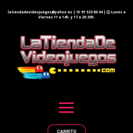
latiendadevideojuegos@yahoo.es
|
☎
91 533 80 44
| 🕦 Lunes a
Viernes 11 a 14h. y 17 a 20:30h.
CARRITO