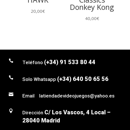
Donkey Kong
20,00
€
40,00
€

(+34) 91 533 80 44
Teléfono

(+34) 640 50 65 56
Solo Whatsapp

Email latiendadevideojuegos@yahoo.es

C/ Los Vascos, 4 Local –
Dirección
28040 Madrid