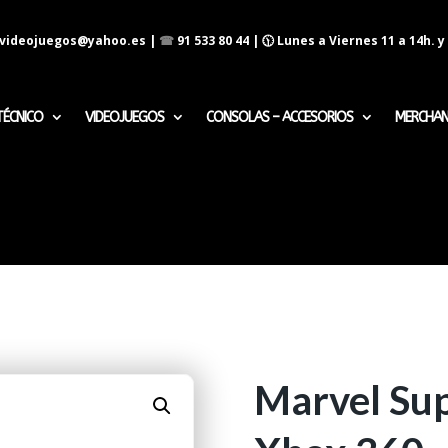
evideojuegos@yahoo.es
|
☎
91 533 80 44
| 🕦 Lunes a Viernes 11 a 14h. y 
TÉCNICO
VIDEOJUEGOS
CONSOLAS – ACCESORIOS
MERCHAN
Marvel Su