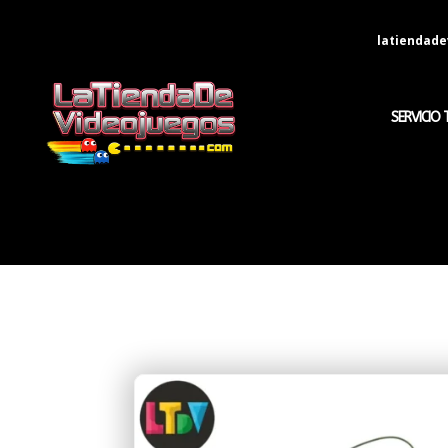
latiendad
SERVICIO 