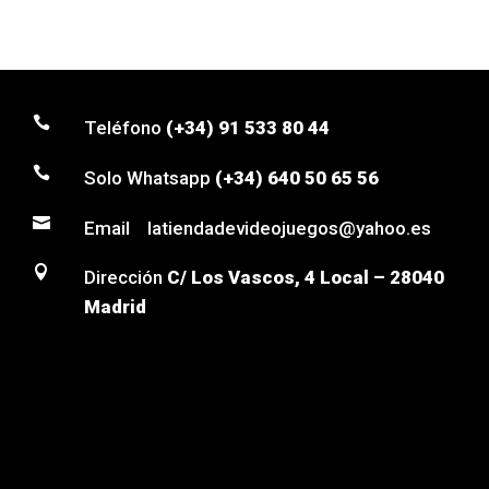

Teléfono
(+34) 91 533 80 44

Solo Whatsapp
(+34) 640 50 65 56

Email latiendadevideojuegos@yahoo.es

Dirección
C/ Los Vascos, 4 Local – 28040
Madrid