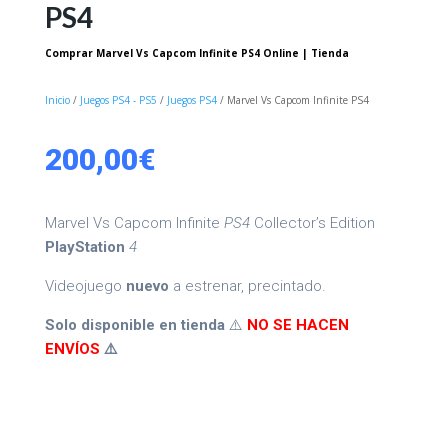
PS4
Comprar Marvel Vs Capcom Infinite PS4 Online | Tienda
Inicio
/
Juegos PS4 - PS5
/
Juegos PS4
/ Marvel Vs Capcom Infinite PS4
200,00
€
Marvel Vs Capcom Infinite
PS4
Collector’s Edition
PlayStation
4
Videojuego
nuevo
a estrenar, precintado.
Solo disponible en tienda
⚠️
NO SE HACEN
ENVÍOS
⚠️