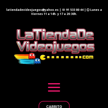
latiendadevideojuegos@yahoo.es
|
☎
91 533 80 44
| 🕦 Lunes a
Viernes 11 a 14h. y 17 a 20:30h.
CARRITO